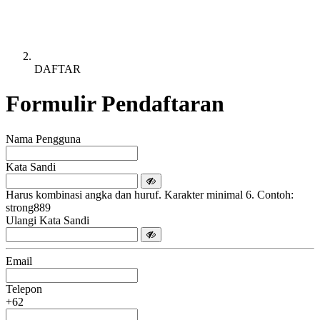
DAFTAR
Formulir Pendaftaran
Nama Pengguna
Kata Sandi
Harus kombinasi angka dan huruf. Karakter minimal 6. Contoh:
strong889
Ulangi Kata Sandi
Email
Telepon
+62