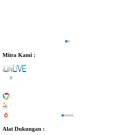
Mitra Kami :
Alat Dukungan :