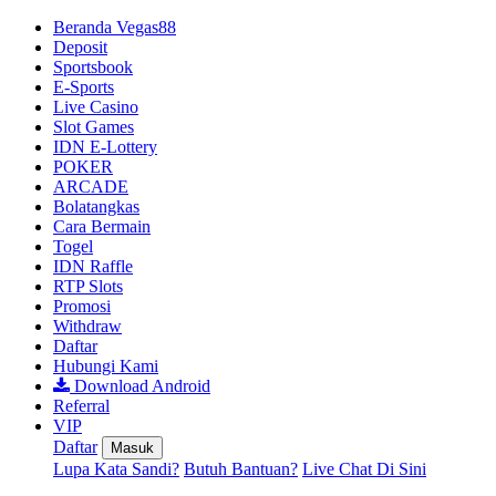
Beranda Vegas88
Deposit
Sportsbook
E-Sports
Live Casino
Slot Games
IDN E-Lottery
POKER
ARCADE
Bolatangkas
Cara Bermain
Togel
IDN Raffle
RTP Slots
Promosi
Withdraw
Daftar
Hubungi Kami
Download Android
Referral
VIP
Daftar
Masuk
Lupa Kata Sandi?
Butuh Bantuan?
Live Chat Di Sini