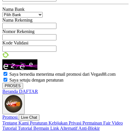
Nama Bank
Nama Rekening
Nomor Rekening
Kode Validasi
Saya bersedia menerima email promosi dari Vegas88.com
Saya setuju dengan peraturan
PROSES
Beranda
DAFTAR
Promosi
Live Chat
Tentang Kami
Peraturan
Kebijakan Privasi
Permainan Fair
Video
Tutorial
Tutorial Bermain
Link Alternatif
Anti-Blokir