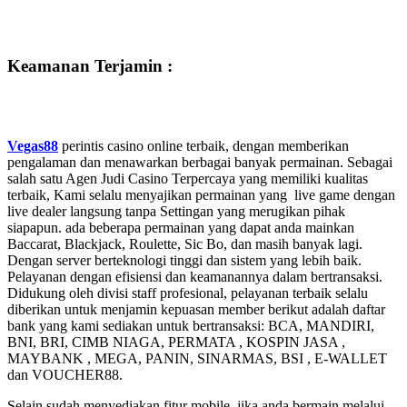
Keamanan Terjamin :
Vegas88
perintis casino online terbaik, dengan memberikan
pengalaman dan menawarkan berbagai banyak permainan. Sebagai
salah satu Agen Judi Casino Terpercaya yang memiliki kualitas
terbaik, Kami selalu menyajikan permainan yang live game dengan
live dealer langsung tanpa Settingan yang merugikan pihak
siapapun. ada beberapa permainan yang dapat anda mainkan
Baccarat, Blackjack, Roulette, Sic Bo, dan masih banyak lagi.
Dengan server berteknologi tinggi dan sistem yang lebih baik.
Pelayanan dengan efisiensi dan keamanannya dalam bertransaksi.
Didukung oleh divisi staff profesional, pelayanan terbaik selalu
diberikan untuk menjamin kepuasan member berikut adalah daftar
bank yang kami sediakan untuk bertransaksi: BCA, MANDIRI,
BNI, BRI, CIMB NIAGA, PERMATA , KOSPIN JASA ,
MAYBANK , MEGA, PANIN, SINARMAS, BSI , E-WALLET
dan VOUCHER88.
Selain sudah menyediakan fitur mobile, jika anda bermain melalui