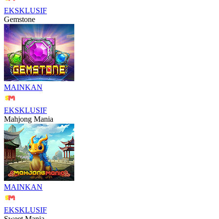
EKSKLUSIF
Gemstone
MAINKAN
EKSKLUSIF
Mahjong Mania
MAINKAN
EKSKLUSIF
Sweet Mania