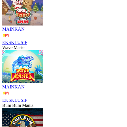
MAINKAN
EKSKLUSIF
Wave Master
MAINKAN
EKSKLUSIF
Bum Bum Mania