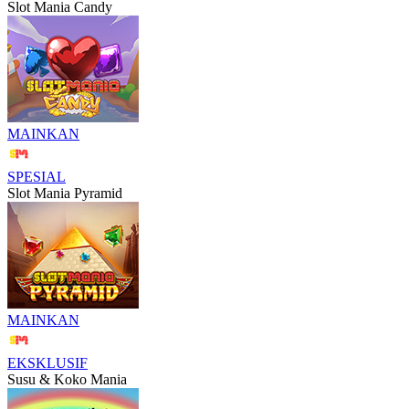
Slot Mania Candy
MAINKAN
SPESIAL
Slot Mania Pyramid
MAINKAN
EKSKLUSIF
Susu & Koko Mania