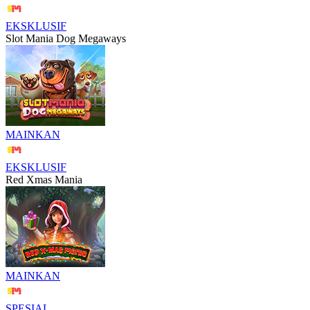
EKSKLUSIF
Slot Mania Dog Megaways
MAINKAN
EKSKLUSIF
Red Xmas Mania
MAINKAN
SPESIAL