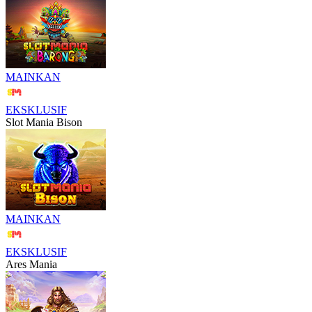
MAINKAN
EKSKLUSIF
Slot Mania Bison
MAINKAN
EKSKLUSIF
Ares Mania