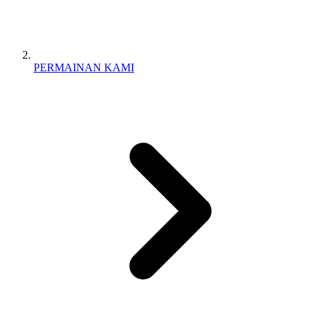
PERMAINAN KAMI