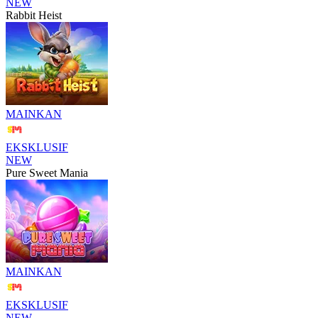
NEW
Rabbit Heist
MAINKAN
EKSKLUSIF
NEW
Pure Sweet Mania
MAINKAN
EKSKLUSIF
NEW