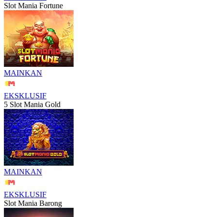
Slot Mania Fortune
MAINKAN
EKSKLUSIF
5 Slot Mania Gold
MAINKAN
EKSKLUSIF
Slot Mania Barong