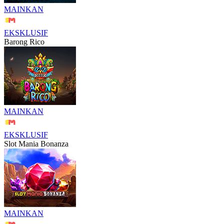
MAINKAN
EKSKLUSIF
Barong Rico
MAINKAN
EKSKLUSIF
Slot Mania Bonanza
MAINKAN