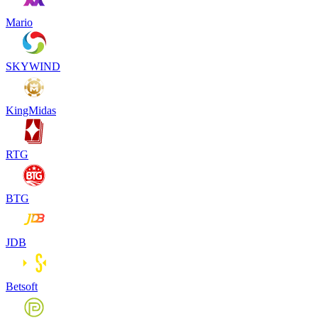
Mario
SKYWIND
KingMidas
RTG
BTG
JDB
Betsoft