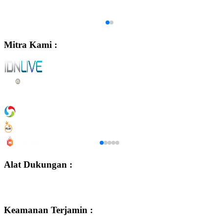
Mitra Kami :
Alat Dukungan :
Keamanan Terjamin :