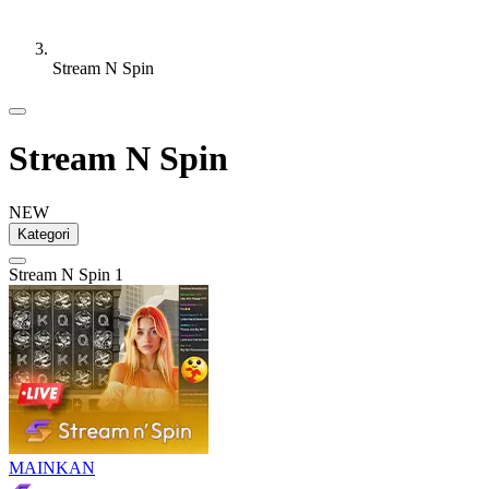
Stream N Spin
Stream N Spin
NEW
Kategori
Stream N Spin 1
MAINKAN