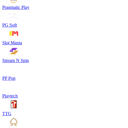
Pragmatic Play
PG Soft
Slot Mania
Stream N Spin
PP Pop
Playtech
TTG