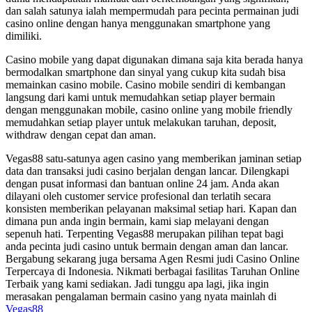
dan salah satunya ialah mempermudah para pecinta permainan judi
casino online dengan hanya menggunakan smartphone yang
dimiliki.
Casino mobile yang dapat digunakan dimana saja kita berada hanya
bermodalkan smartphone dan sinyal yang cukup kita sudah bisa
memainkan casino mobile. Casino mobile sendiri di kembangan
langsung dari kami untuk memudahkan setiap player bermain
dengan menggunakan mobile, casino online yang mobile friendly
memudahkan setiap player untuk melakukan taruhan, deposit,
withdraw dengan cepat dan aman.
Vegas88 satu-satunya agen casino yang memberikan jaminan setiap
data dan transaksi judi casino berjalan dengan lancar. Dilengkapi
dengan pusat informasi dan bantuan online 24 jam. Anda akan
dilayani oleh customer service profesional dan terlatih secara
konsisten memberikan pelayanan maksimal setiap hari. Kapan dan
dimana pun anda ingin bermain, kami siap melayani dengan
sepenuh hati. Terpenting Vegas88 merupakan pilihan tepat bagi
anda pecinta judi casino untuk bermain dengan aman dan lancar.
Bergabung sekarang juga bersama Agen Resmi judi Casino Online
Terpercaya di Indonesia. Nikmati berbagai fasilitas Taruhan Online
Terbaik yang kami sediakan. Jadi tunggu apa lagi, jika ingin
merasakan pengalaman bermain casino yang nyata mainlah di
Vegas88