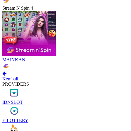
Stream N Spin 4
MAINKAN
Kembali
PROVIDERS
IDNSLOT
E-LOTTERY